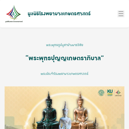
มูลนิธิโรงพยาบาลเกษตรศาสตร์
พระพุทธรูปบูชาปางมารวิชัย
“พระพุทธปุญญเกษตราภิบาล”
พระประจำโรงพยาบาลเกษตรศาสตร์